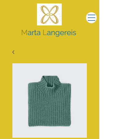
M
arta
L
angereis